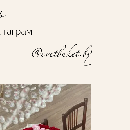
ь
стаграм
@cvetbuket.by