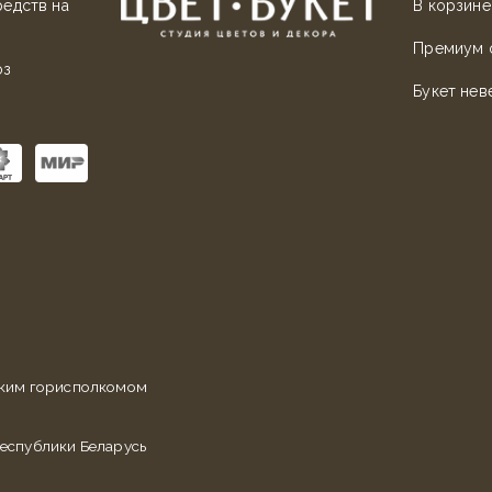
редств на
В корзине
Премиум 
оз
Букет нев
ским горисполкомом
еспублики Беларусь