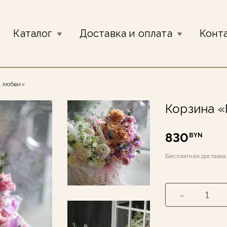
Каталог
Доставка и оплата
Конт
о любви»
Корзина «
830
BYN
Бесплатная доставк
-
1