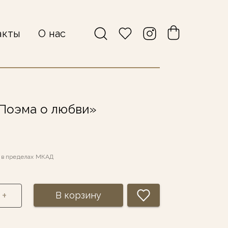
акты
О нас
Поэма о любви»
а в пределах МКАД
+
В корзину