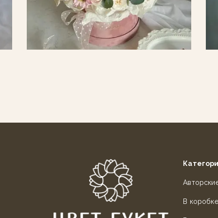
Категор
Авторски
В коробк