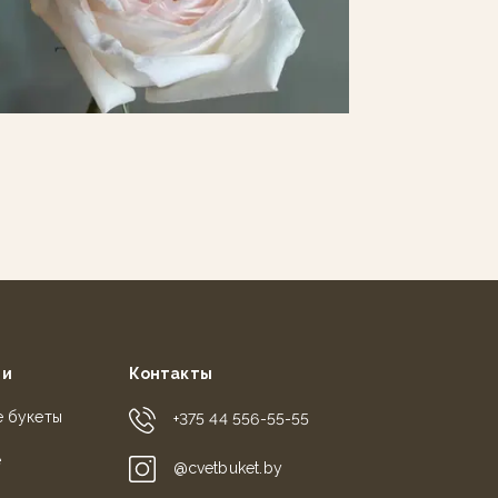
ии
Контакты
е букеты
+375 44 556-55-55
е
@cvetbuket.by