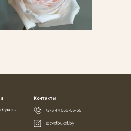
ии
Контакты
е букеты
+375 44 556-55-55
е
@cvetbuket.by