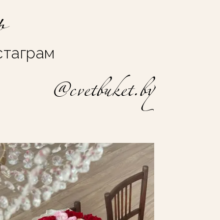
ь
стаграм
@cvetbuket.by