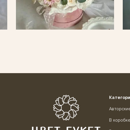
Категор
Авторски
В коробк