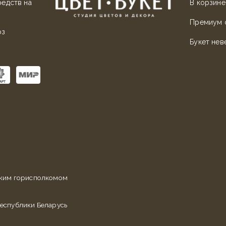
редств на
В корзине
Премиум 
оз
Букет нев
ским горисполкомом
еспублики Беларусь