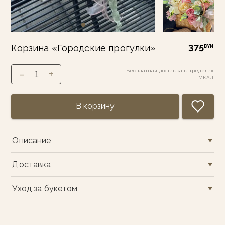
Корзина «Городские прогулки»
375
BYN
-
+
Бесплатная доставка в пределах
1
МКАД
В корзину
Описание
Доставка
Уход за букетом