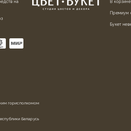
редств на
В корзине
Премиум 
оз
Букет нев
ским горисполкомом
еспублики Беларусь