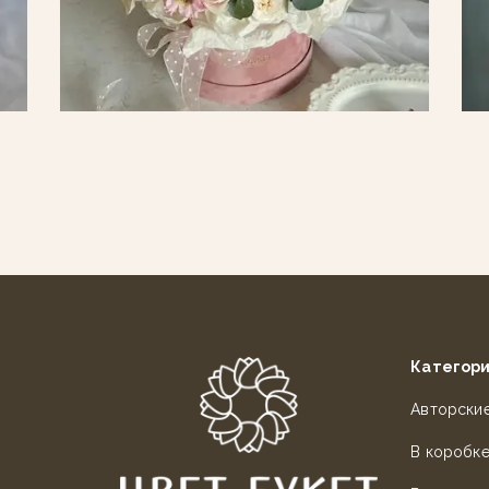
Категор
Авторски
В коробк