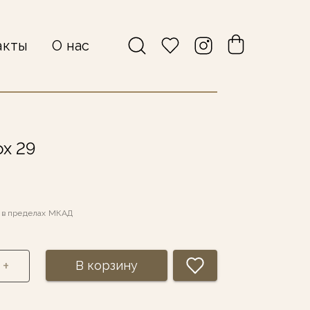
акты
О нас
ox 29
а в пределах МКАД
+
В корзину