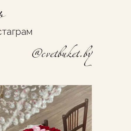
ь
стаграм
@cvetbuket.by