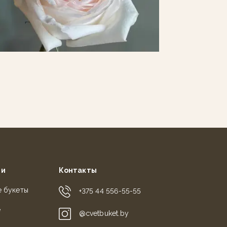
ии
Контакты
е букеты
+375 44 556-55-55
е
@cvetbuket.by